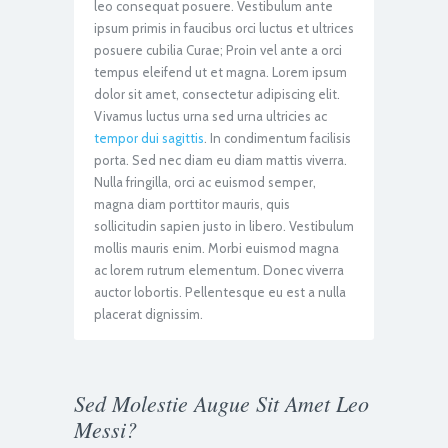
leo consequat posuere. Vestibulum ante
ipsum primis in faucibus orci luctus et ultrices
posuere cubilia Curae; Proin vel ante a orci
tempus eleifend ut et magna. Lorem ipsum
dolor sit amet, consectetur adipiscing elit.
Vivamus luctus urna sed urna ultricies ac
tempor dui sagittis
. In condimentum facilisis
porta. Sed nec diam eu diam mattis viverra.
Nulla fringilla, orci ac euismod semper,
magna diam porttitor mauris, quis
sollicitudin sapien justo in libero. Vestibulum
mollis mauris enim. Morbi euismod magna
ac lorem rutrum elementum. Donec viverra
auctor lobortis. Pellentesque eu est a nulla
placerat dignissim.
Sed Molestie Augue Sit Amet Leo
Messi?