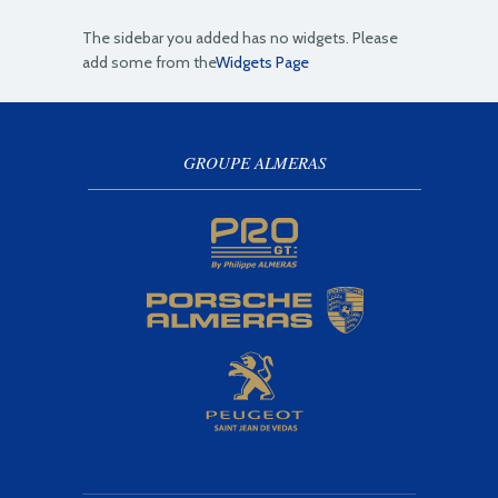
The sidebar you added has no widgets. Please
add some from the
Widgets Page
GROUPE ALMERAS