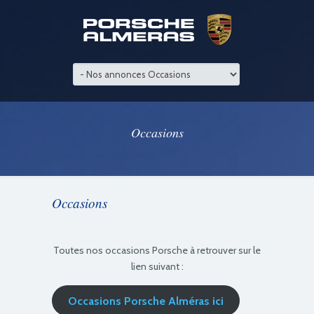
Occasions
Occasions
Toutes nos occasions Porsche à retrouver sur le
lien suivant :
Occasions Porsche Alméras ici