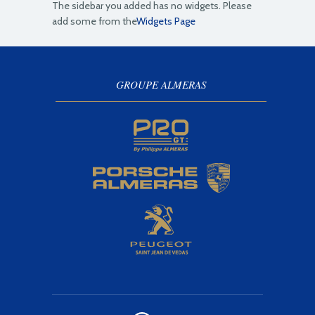
The sidebar you added has no widgets. Please
add some from the
Widgets Page
GROUPE ALMERAS