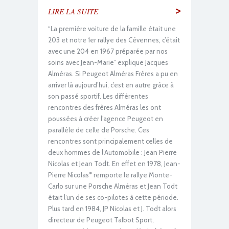
>
LIRE LA SUITE
“La première voiture de la famille était une
203 et notre 1er rallye des Cévennes, c’était
avec une 204 en 1967 préparée par nos
soins avec Jean-Marie” explique Jacques
Alméras. Si Peugeot Alméras Frères a pu en
arriver là aujourd’hui, c’est en autre grâce à
son passé sportif. Les différentes
rencontres des frères Alméras les ont
poussées à créer l’agence Peugeot en
parallèle de celle de Porsche. Ces
rencontres sont principalement celles de
deux hommes de l’Automobile : Jean Pierre
Nicolas et Jean Todt. En effet en 1978, Jean-
Pierre Nicolas* remporte le rallye Monte-
Carlo sur une Porsche Alméras et Jean Todt
était l’un de ses co-pilotes à cette période.
Plus tard en 1984, JP Nicolas et J. Todt alors
directeur de Peugeot Talbot Sport,