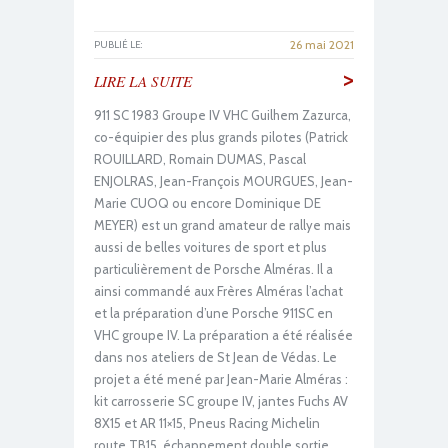
26 mai 2021
PUBLIÉ LE:
>
LIRE LA SUITE
911 SC 1983 Groupe IV VHC Guilhem Zazurca,
co-équipier des plus grands pilotes (Patrick
ROUILLARD, Romain DUMAS, Pascal
ENJOLRAS, Jean-François MOURGUES, Jean-
Marie CUOQ ou encore Dominique DE
MEYER) est un grand amateur de rallye mais
aussi de belles voitures de sport et plus
particulièrement de Porsche Alméras. Il a
ainsi commandé aux Frères Alméras l’achat
et la préparation d’une Porsche 911SC en
VHC groupe IV. La préparation a été réalisée
dans nos ateliers de St Jean de Védas. Le
projet a été mené par Jean-Marie Alméras :
kit carrosserie SC groupe IV, jantes Fuchs AV
8X15 et AR 11×15, Pneus Racing Michelin
route TB15, échappement double sortie