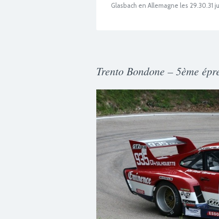
Glasbach en Allemagne les 29.30.31 ju
Trento Bondone – 5ème épr