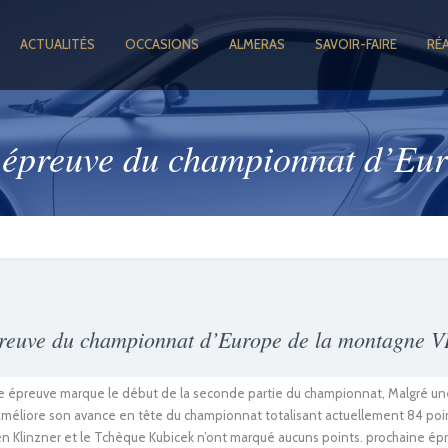
ACTUALITÉS
OCCASIONS
ALMERAS
SAVOIR-FAIRE
RÉ
e épreuve du championnat d’Eu
preuve du championnat d’Europe de la montagne 
preuve marque le début de la seconde partie du championnat, Malgré un
améliore son avance en tête du championnat totalisant actuellement 84 poi
ien Klinzner et le Tchèque Kubicek n’ont marqué aucuns points. prochaine ép