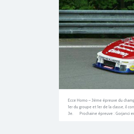
Ecce Homo – 3ème épreuve du champio
1er du groupe et 1er de la classe, il
3e. Prochaine épreuve : Gorjanci en Sl