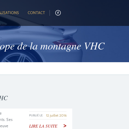
ALISATIONS
CONTACT
rope de la montagne VHC
VHC
e
12 juillet 2016
PUBLIÉ LE:
nts. Ses
>
LIRE LA SUITE
reuve