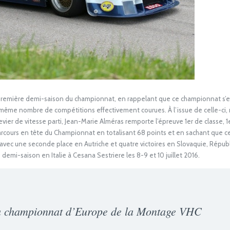
première demi-saison du championnat, en rappelant que ce championnat s’ef
me nombre de compétitions effectivement courues. À l’issue de celle-ci, ma
vier de vitesse parti, Jean-Marie Alméras remporte l’épreuve 1er de classe,
arcours en tête du Championnat en totalisant 68 points et en sachant que c
avec une seconde place en Autriche et quatre victoires en Slovaquie, Républ
emi-saison en Italie à Cesana Sestriere les 8-9 et 10 juillet 2016.
u championnat d’Europe de la Montage VHC