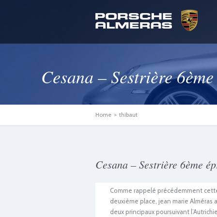
Cesana – Sestrière 6èm
Home
>
thibaut
Cesana – Sestrière 6ème é
Comme rappelé précédemment cette é
deuxième place, jean marie Alméras 
deux principaux poursuivant l’Autrich