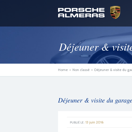
Déjeuner & visit
Home
>
Non classé
>
Déjeuner & visite du g
Déjeuner & visite du garage
13 juin 2016
GOOGLE +1
FACEBOOK
TWITTER
PUBLIÉ LE :