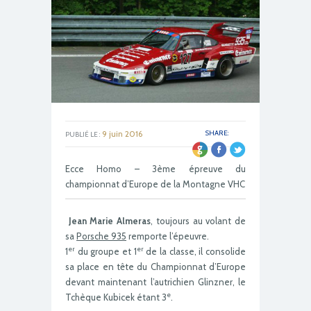
9 juin 2016
SHARE:
PUBLIÉ LE :
Ecce Homo – 3ème épreuve du
championnat d’Europe de la Montagne VHC
Jean Marie Almeras
, toujours au volant de
sa
Porsche 935
remporte l’épeuvre.
er
er
1
du groupe et 1
de la classe, il consolide
sa place en tête du Championnat d’Europe
devant maintenant l’autrichien Glinzner, le
e
Tchèque Kubicek étant 3
.