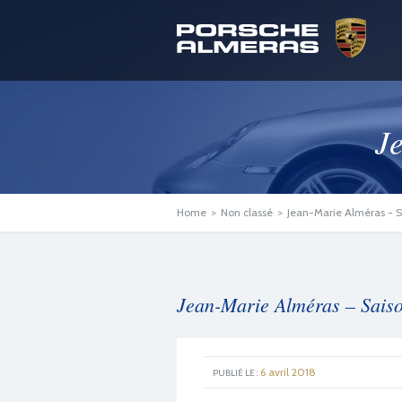
J
Home
>
Non classé
>
Jean-Marie Alméras - 
Jean-Marie Alméras – Sais
6 avril 2018
GOOGLE +1
FACEBOOK
TWITTER
PUBLIÉ LE :