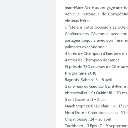
Jean-Marie Alméras s’engage une f
Véhicule Historique de Compétiti
Alméras Frères.
Il fêtera à cette occasion sa 50è
Critérium des Cévennes, avec son 
partagea toujours avec son frère, 
palmarès exceptionnel :
4 titres de Champion d’Europe de l
4 titres de Champion de France
Et près de 250 courses de Côte au v
Programme 2018
Bagnols-Sabran : 6 – 8 avril
Saint-Jean du Gard Col Saint-Pierre : 1
Abreschviller – St Quirin : 18 – 20 ma
Saint Gouëno : 1 – 3 juin
Marchampt en Beaujolais : 16 – 17 jui
Mont Dore – Chambon sur Lac : 10 –
Chamrousse : 24 – 26 août
Turckheim – 3 Epis : 7 – 9 septembr