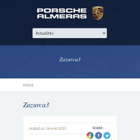
Zazurca3
Home
Zazurca3
26 mai 2021
SHARE:
PUBLIÉ LE :