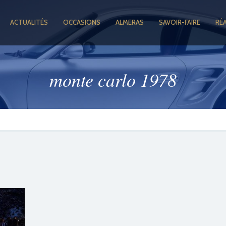
ACTUALITÉS
OCCASIONS
ALMERAS
SAVOIR-FAIRE
RÉ
monte carlo 1978