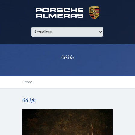
063fn
Home
063fn