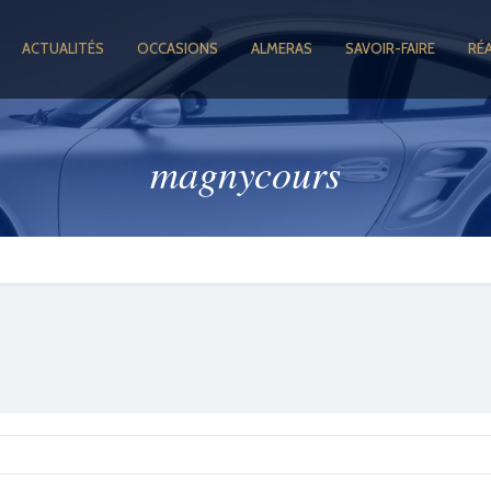
ACTUALITÉS
OCCASIONS
ALMERAS
SAVOIR-FAIRE
RÉ
magnycours
GOOGLE +1
FACEBOOK
TWITTER