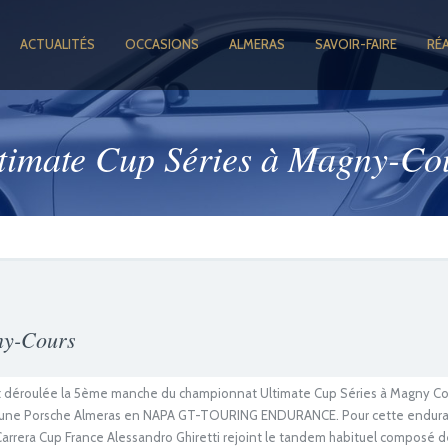
ACTUALITÉS
OCCASIONS
ALMERAS
SAVOIR-FAIRE
RÉ
timate Cup Séries à Magny-Co
ny-Cours
st déroulée la 5ème manche du championnat Ultimate Cup Séries à Magny Co
t une Porsche Almeras en NAPA GT-TOURING ENDURANCE. Pour cette endur
Carrera Cup France Alessandro Ghiretti rejoint le tandem habituel composé d