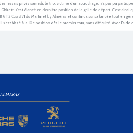
s essais privés samedi, le trio, victime d’un accrochage, n’a pas pu participe
Ghiretti s’est élancé en dernière position de la grille de départ. C’est ainsi qu
11 GT3 Cup #71 du Martinet by Alméras et continua sur sa lancée tout en géra
 il s’est hissé à la 10e position dès le premier tour, sans difficulté. Avec l’aid
 ALMERAS