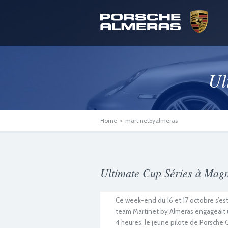
Ul
Home
>
martinetbyalmeras
Ultimate Cup Séries à Mag
Ce week-end du 16 et 17 octobre s’e
team Martinet by Almeras engageai
4 heures, le jeune pilote de Porsche 