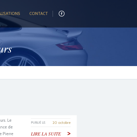
ALISATIONS
CONTACT
urs
urs. Le
20 octobre
PUBLIÉ LE:
ance de
2021
>
LIRE LA SUITE
e Pierre