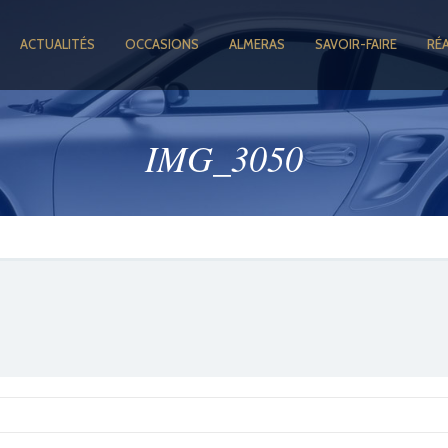
ACTUALITÉS
OCCASIONS
ALMERAS
SAVOIR-FAIRE
RÉ
IMG_3050
GOOGLE +1
FACEBOOK
TWITTER