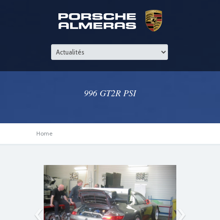
996 GT2R PSI
Home
‹
›