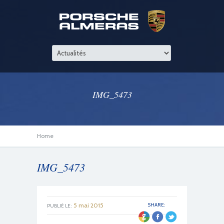
IMG_5473
Home
IMG_5473
5 mai 2015
SHARE:
PUBLIÉ LE :