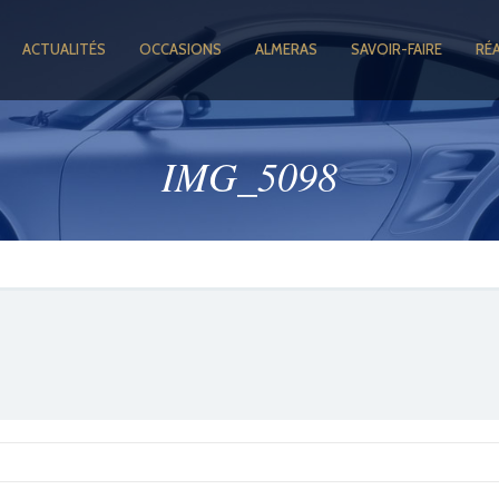
ACTUALITÉS
OCCASIONS
ALMERAS
SAVOIR-FAIRE
RÉ
IMG_5098
GOOGLE +1
FACEBOOK
TWITTER