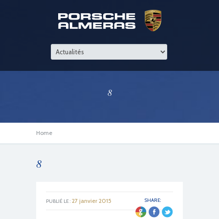
8
Home
8
27 janvier 2015
SHARE:
PUBLIÉ LE :