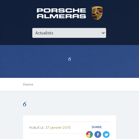
6
Home
6
27 janvier 2015
SHARE:
PUBLIÉ LE :