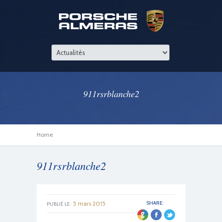
911rsrblanche2
Home
911rsrblanche2
5 mars 2015
SHARE:
PUBLIÉ LE :