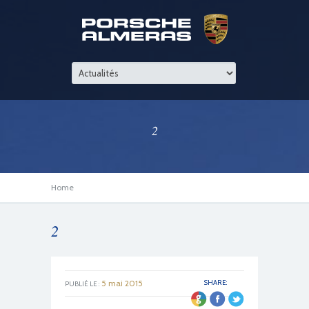
2
Home
2
5 mai 2015
SHARE:
PUBLIÉ LE :