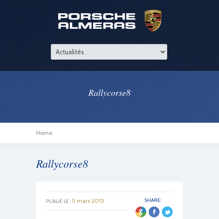
Rallycorse8
Home
Rallycorse8
5 mars 2015
SHARE:
PUBLIÉ LE :