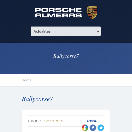
Rallycorse7
Home
Rallycorse7
5 mars 2015
SHARE:
PUBLIÉ LE :