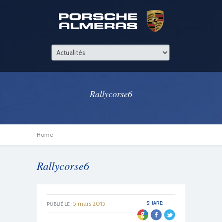
Rallycorse6
Home
Rallycorse6
5 mars 2015
SHARE:
PUBLIÉ LE :