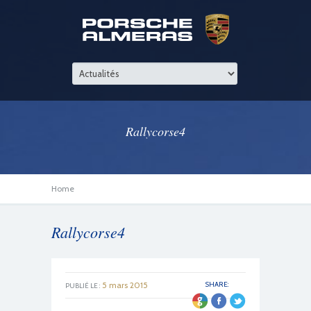
Rallycorse4
Home
Rallycorse4
5 mars 2015
SHARE:
PUBLIÉ LE :