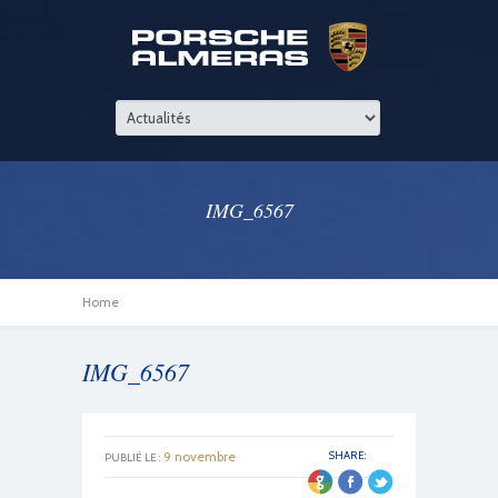
IMG_6567
Home
IMG_6567
9 novembre
SHARE:
PUBLIÉ LE :
2022