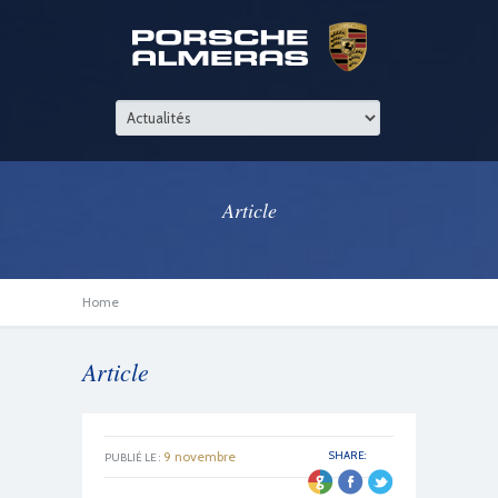
Article
Home
Article
9 novembre
SHARE:
PUBLIÉ LE :
2022