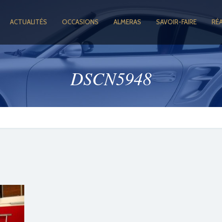
ACTUALITÉS
OCCASIONS
ALMERAS
SAVOIR-FAIRE
RÉ
DSCN5948