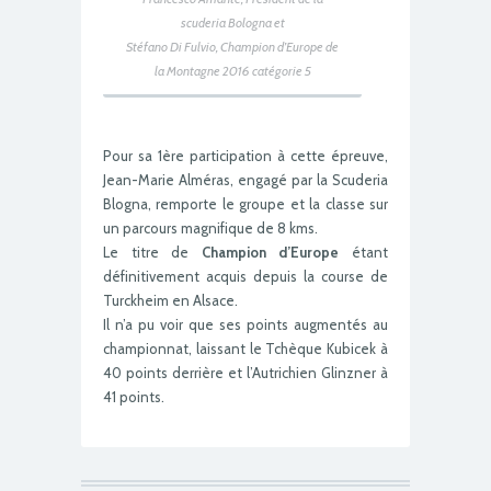
scuderia Bologna
et
Stéfano Di Fulvio,
Champion d’Europe
de
la Montagne 2016 catégorie 5
Pour sa 1ère participation à cette épreuve,
Jean-Marie Alméras, engagé par la Scuderia
Blogna, remporte le groupe et la classe sur
un parcours magnifique de 8 kms.
Le titre de
Champion d’Europe
étant
définitivement acquis depuis la course de
Turckheim en Alsace.
Il n’a pu voir que ses points augmentés au
championnat, laissant le Tchèque Kubicek à
40 points derrière et l’Autrichien Glinzner à
41 points.