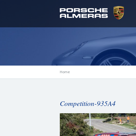
Home
Competition-935A4