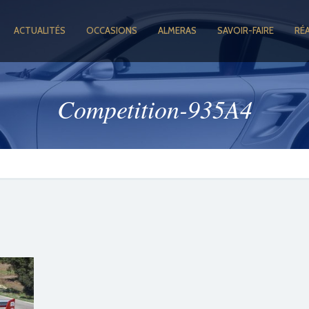
ACTUALITÉS
OCCASIONS
ALMERAS
SAVOIR-FAIRE
RÉ
Competition-935A4