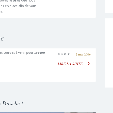
soyez assurés que nous
ses en place afin de vous
ns.
16
es courses à venir pour l’année
3 mai 2016
PUBLIÉ LE:
>
LIRE LA SUITE
 Porsche !