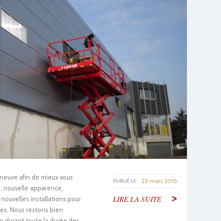
 neuve afin de mieux vous
25 mars 2015
PUBLIÉ LE:
s, nouvelle apparence,
>
LIRE LA SUITE
nouvelles installations pour
es. Nous restons bien
n durant toute la durée des