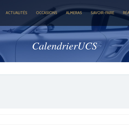
ACTUALITÉS
OCCASIONS
ALMERAS
SAVOIR-FAIRE
RÉ
CalendrierUCS
GOOGLE +1
FACEBOOK
TWITTER