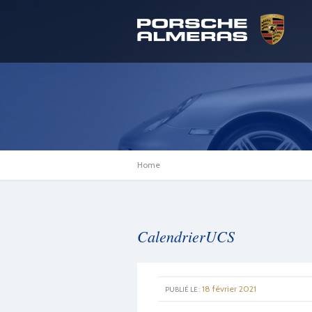
Home
CalendrierUCS
18 février 2021
PUBLIÉ LE :