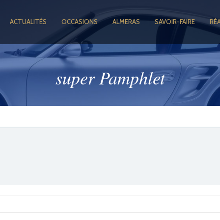
ACTUALITÉS
OCCASIONS
ALMERAS
SAVOIR-FAIRE
RÉ
super Pamphlet
GOOGLE +1
FACEBOOK
TWITTER